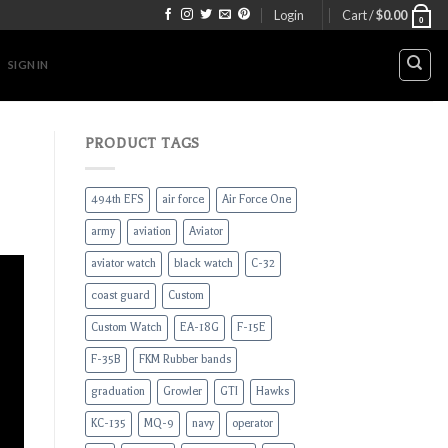
Login
Cart /
$
0.00
0
SIGN IN
PRODUCT TAGS
494th EFS
air force
Air Force One
army
aviation
Aviator
aviator watch
black watch
C-32
coast guard
Custom
Custom Watch
EA-18G
F-15E
F-35B
FKM Rubber bands
graduation
Growler
GTI
Hawks
KC-135
MQ-9
navy
operator