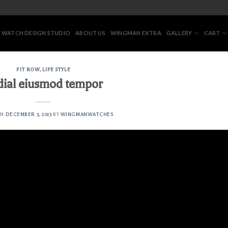
 WATCH DESIGN STUDIO
ABOUT US
WINGMAN EXTRA
GALLERY
CART
FIT ROW
,
LIFE STYLE
dial eiusmod tempor
ON
DECEMBER 3, 2013
BY
WINGMANWATCHES