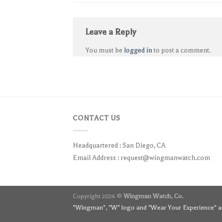
Leave a Reply
You must be
logged in
to post a comment.
CONTACT US
Headquartered : San Diego, CA
Email Address :
request@wingmanwatch.com
Copyright 2026 ©
Wingman Watch, Co.
"Wingman", "W" logo and "Wear Your Experience" ar