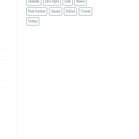
identity
Life Style
Link
News
Post format
Quote
Safari
Travel
Video