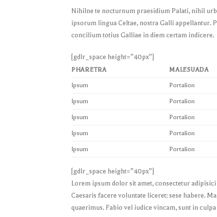
Nihilne te nocturnum praesidium Palati, nihil urb
ipsorum lingua Celtae, nostra Galli appellantur. 
concilium totius Galliae in diem certam indicere.
[gdlr_space height=”40px”]
PHARETRA
MALESUADA
Ipsum
Portalion
Ipsum
Portalion
Ipsum
Portalion
Ipsum
Portalion
Ipsum
Portalion
[gdlr_space height=”40px”]
Lorem ipsum dolor sit amet, consectetur adipisici
Caesaris facere voluntate liceret: sese habere. 
quaerimus. Fabio vel iudice vincam, sunt in culpa 