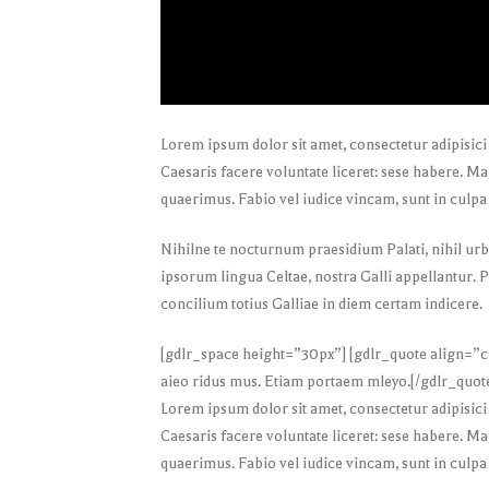
Lorem ipsum dolor sit amet, consectetur adipisici
Caesaris facere voluntate liceret: sese habere. 
quaerimus. Fabio vel iudice vincam, sunt in culpa 
Nihilne te nocturnum praesidium Palati, nihil urb
ipsorum lingua Celtae, nostra Galli appellantur. 
concilium totius Galliae in diem certam indicere.
[gdlr_space height=”30px”] [gdlr_quote align=”ce
aieo ridus mus. Etiam portaem mleyo.[/gdlr_quot
Lorem ipsum dolor sit amet, consectetur adipisici
Caesaris facere voluntate liceret: sese habere. 
quaerimus. Fabio vel iudice vincam, sunt in culpa 