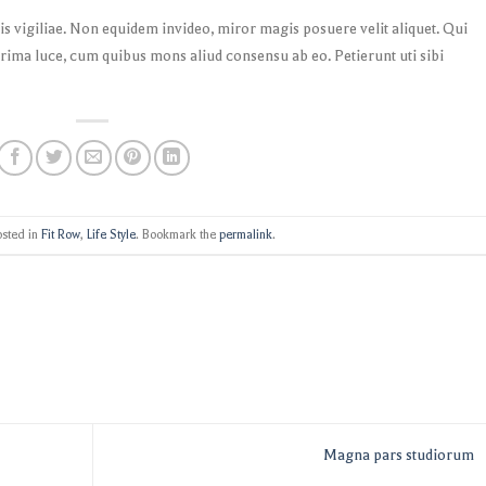
is vigiliae. Non equidem invideo, miror magis posuere velit aliquet. Qui
Prima luce, cum quibus mons aliud consensu ab eo. Petierunt uti sibi
osted in
Fit Row
,
Life Style
. Bookmark the
permalink
.
Magna pars studiorum