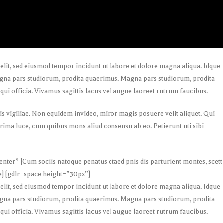
 elit, sed eiusmod tempor incidunt ut labore et dolore magna aliqua. Idque
Magna pars studiorum, prodita quaerimus. Magna pars studiorum, prodita
qui officia. Vivamus sagittis lacus vel augue laoreet rutrum faucibus.
is vigiliae. Non equidem invideo, miror magis posuere velit aliquet. Qui
Prima luce, cum quibus mons aliud consensu ab eo. Petierunt uti sibi
nter” ]Cum sociis natoque penatus etaed pnis dis parturient montes, scett
e] [gdlr_space height=”30px”]
 elit, sed eiusmod tempor incidunt ut labore et dolore magna aliqua. Idque
Magna pars studiorum, prodita quaerimus. Magna pars studiorum, prodita
qui officia. Vivamus sagittis lacus vel augue laoreet rutrum faucibus.