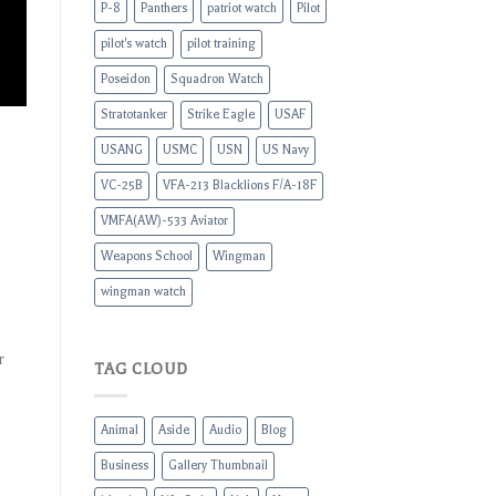
P-8
Panthers
patriot watch
Pilot
pilot's watch
pilot training
Poseidon
Squadron Watch
Stratotanker
Strike Eagle
USAF
USANG
USMC
USN
US Navy
VC-25B
VFA-213 Blacklions F/A-18F
VMFA(AW)-533 Aviator
Weapons School
Wingman
wingman watch
r
TAG CLOUD
Animal
Aside
Audio
Blog
Business
Gallery Thumbnail