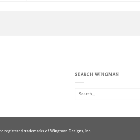
SEARCH WINGMAN
Search
for:
e registered trademarks of Wingman Designs, Inc.